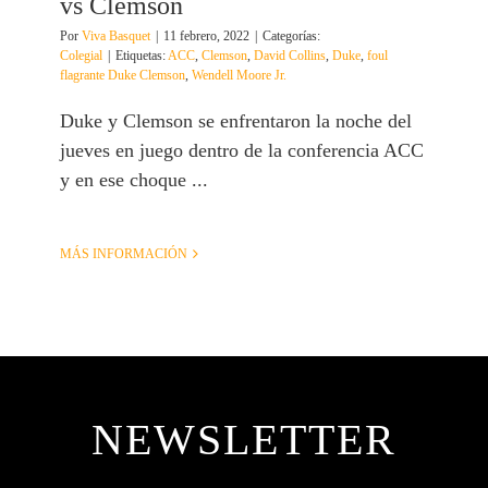
vs Clemson
Por
Viva Basquet
|
11 febrero, 2022
|
Categorías:
Colegial
|
Etiquetas:
ACC
,
Clemson
,
David Collins
,
Duke
,
foul
flagrante Duke Clemson
,
Wendell Moore Jr.
Duke y Clemson se enfrentaron la noche del
jueves en juego dentro de la conferencia ACC
y en ese choque ...
MÁS INFORMACIÓN
NEWSLETTER