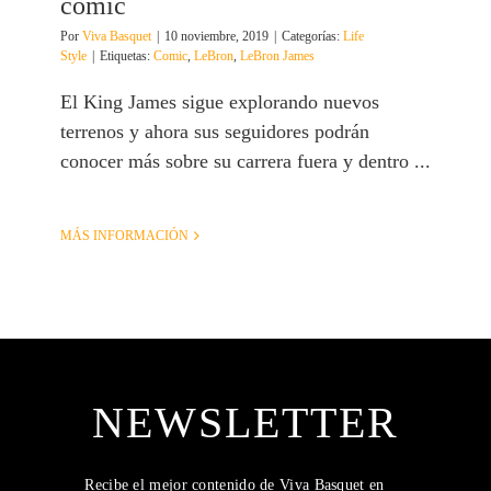
comic
Por
Viva Basquet
|
10 noviembre, 2019
|
Categorías:
Life
Style
|
Etiquetas:
Comic
,
LeBron
,
LeBron James
El King James sigue explorando nuevos
terrenos y ahora sus seguidores podrán
conocer más sobre su carrera fuera y dentro ...
MÁS INFORMACIÓN
NEWSLETTER
Recibe el mejor contenido de Viva Basquet en