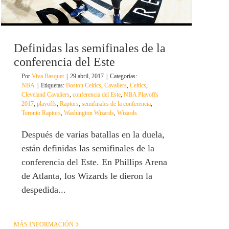
Definidas las semifinales de la
conferencia del Este
Por
Viva Basquet
|
29 abril, 2017
|
Categorías:
NBA
|
Etiquetas:
Boston Celtics
,
Cavaliers
,
Celtics
,
Cleveland Cavaliers
,
conferencia del Este
,
NBA Playoffs
2017
,
playoffs
,
Raptors
,
semifinales de la conferencia
,
Toronto Raptors
,
Washington Wizards
,
Wizards
Después de varias batallas en la duela,
están definidas las semifinales de la
conferencia del Este. En Phillips Arena
de Atlanta, los Wizards le dieron la
despedida...
MÁS INFORMACIÓN