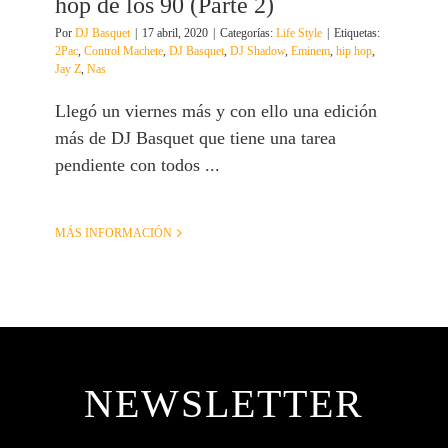
hop de los 90 (Parte 2)
Por
DJ Basquet
|
17 abril, 2020
|
Categorías:
Life Style
|
Etiquetas:
2Pac
,
Control Machete
,
DJ Basquet
,
DJ Shadow
,
Eminem
,
hip hop
,
Jay Z
,
Nas
Llegó un viernes más y con ello una edición
más de DJ Basquet que tiene una tarea
pendiente con todos ...
MÁS INFORMACIÓN
NEWSLETTER