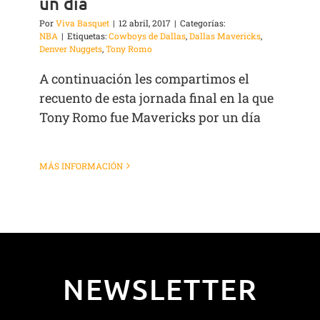
un día
Por
Viva Basquet
|
12 abril, 2017
|
Categorías:
NBA
|
Etiquetas:
Cowboys de Dallas
,
Dallas Mavericks
,
Denver Nuggets
,
Tony Romo
A continuación les compartimos el
recuento de esta jornada final en la que
Tony Romo fue Mavericks por un día
MÁS INFORMACIÓN
NEWSLETTER