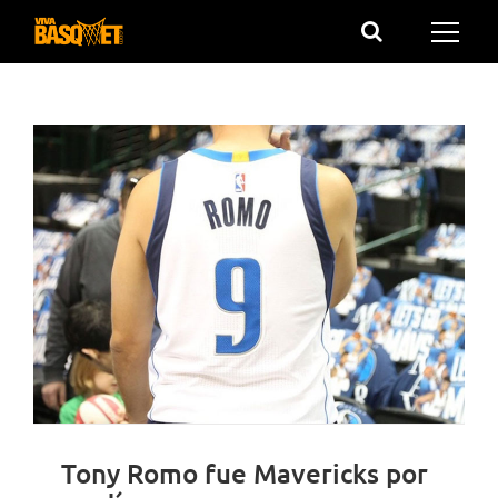
Saltar
al
contenido
Tony Romo fue Mavericks por