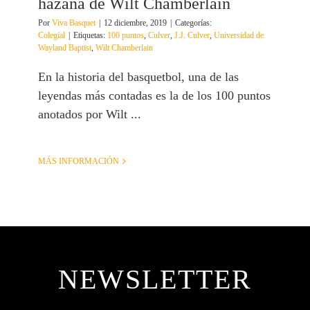
hazaña de Wilt Chamberlain
Por
Viva Basquet
|
12 diciembre, 2019
|
Categorías:
Colegial
|
Etiquetas:
100 puntos
,
Culver
,
J.J. Culver
,
Universidad de
Wayland Baptist
,
Wilt Chamberlain
En la historia del basquetbol, una de las
leyendas más contadas es la de los 100 puntos
anotados por Wilt ...
MÁS INFORMACIÓN
NEWSLETTER