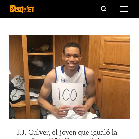
Saltar
al
contenido
J.J. Culver, el joven que igualó la