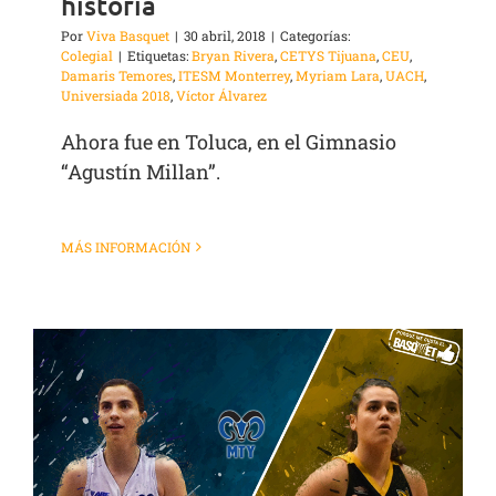
historia
Por
Viva Basquet
|
30 abril, 2018
|
Categorías:
Colegial
|
Etiquetas:
Bryan Rivera
,
CETYS Tijuana
,
CEU
,
Damaris Temores
,
ITESM Monterrey
,
Myriam Lara
,
UACH
,
Universiada 2018
,
Víctor Álvarez
Ahora fue en Toluca, en el Gimnasio
“Agustín Millan”.
MÁS INFORMACIÓN