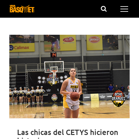
Saltar
al
contenido
Las chicas del CETYS hicieron