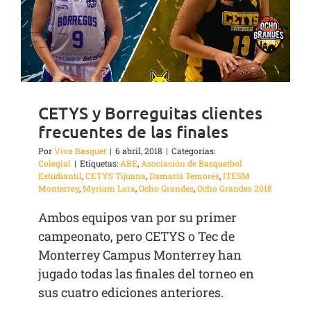
CETYS y Borreguitas clientes
frecuentes de las finales
Por
Viva Basquet
|
6 abril, 2018
|
Categorías:
Colegial
|
Etiquetas:
ABE
,
Asociación de Basquetbol
Estudiantil
,
CETYS Tijuana
,
Damaris Temores
,
ITESM
Monterrey
,
Myriam Lara
,
Ocho Grandes
,
Ocho Grandes 2018
Ambos equipos van por su primer
campeonato, pero CETYS o Tec de
Monterrey Campus Monterrey han
jugado todas las finales del torneo en
sus cuatro ediciones anteriores.