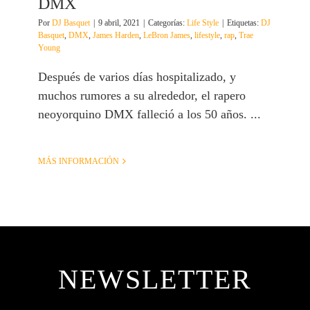
DMX
Por
DJ Basquet
|
9 abril, 2021
|
Categorías:
Life Style
|
Etiquetas:
DJ
Basquet
,
DMX
,
James Harden
,
LeBron James
,
lifestyle
,
rap
,
Trae
Young
Después de varios días hospitalizado, y
muchos rumores a su alrededor, el rapero
neoyorquino DMX falleció a los 50 años. ...
MÁS INFORMACIÓN
NEWSLETTER