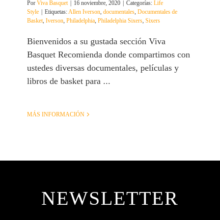
Por
Viva Basquet
|
16 noviembre, 2020
|
Categorías:
Life
Style
|
Etiquetas:
Allen Iverson
,
documentales
,
Documentales de
Basket
,
Iverson
,
Philadelphia
,
Philadelphia Sixers
,
Sixers
Bienvenidos a su gustada sección Viva
Basquet Recomienda donde compartimos con
ustedes diversas documentales, películas y
libros de basket para ...
MÁS INFORMACIÓN
NEWSLETTER