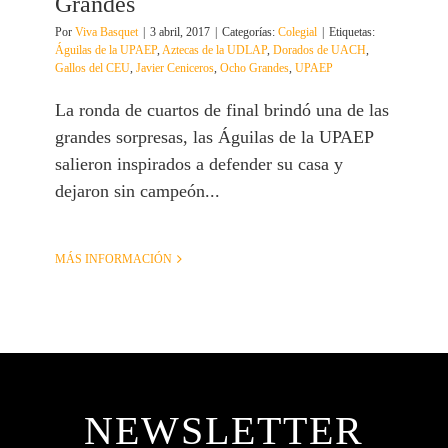
Grandes
Por
Viva Basquet
|
3 abril, 2017
|
Categorías:
Colegial
|
Etiquetas:
Águilas de la UPAEP
,
Aztecas de la UDLAP
,
Dorados de UACH
,
Gallos del CEU
,
Javier Ceniceros
,
Ocho Grandes
,
UPAEP
La ronda de cuartos de final brindó una de las
grandes sorpresas, las Águilas de la UPAEP
salieron inspirados a defender su casa y
dejaron sin campeón...
MÁS INFORMACIÓN
NEWSLETTER