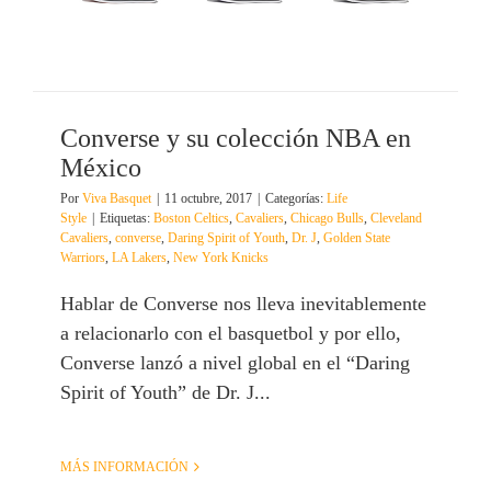
Converse y su colección NBA en
México
Por
Viva Basquet
|
11 octubre, 2017
|
Categorías:
Life
Style
|
Etiquetas:
Boston Celtics
,
Cavaliers
,
Chicago Bulls
,
Cleveland
Cavaliers
,
converse
,
Daring Spirit of Youth
,
Dr. J
,
Golden State
Warriors
,
LA Lakers
,
New York Knicks
Hablar de Converse nos lleva inevitablemente
a relacionarlo con el basquetbol y por ello,
Converse lanzó a nivel global en el “Daring
Spirit of Youth” de Dr. J...
MÁS INFORMACIÓN