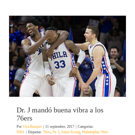
Dr. J mandó buena vibra a los
76ers
Por
Viva Basquet
|
11 septiembre, 2017
|
Categorías:
NBA
|
Etiquetas:
76ers
,
Dr. J
,
Julius Erving
,
Philadelphia 76ers