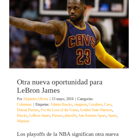
Otra nueva oportunidad para
LeBron James
Por
Alejandro Olvera
|
15 mayo, 2016
|
Categorías:
Columnas
|
Etiquetas:
Atlanta Hawks
,
campeon
,
Cavaliers
,
Cavs
,
Detroit Pistons
,
For the Love of the Game
,
Golden State Warriors
,
Hawks
,
LeBron James
,
Pistons
,
playoffs
,
San Antonio Spurs
,
Spurs
,
Warriors
Los playoffs de la NBA significan otra nueva