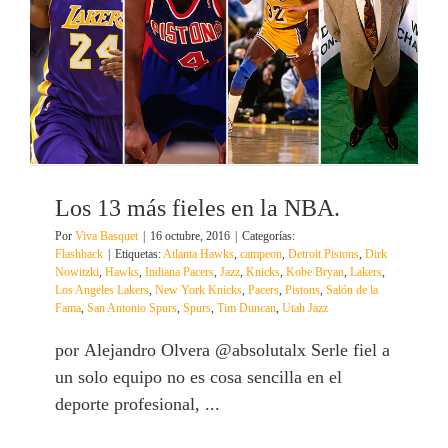
Los 13 más fieles en la NBA.
Por
Viva Basquet
|
16 octubre, 2016
|
Categorías:
Flashback
|
Etiquetas:
Atlanta Hawks
,
campeon
,
Detroit Pistons
,
Dirk
Nowitzki
,
Hawks
,
Indiana Pacers
,
Jazz
,
Knicks
,
Kobe Bryan
,
Lakers
,
Los Angeles Lakers
,
New York Knicks
,
Pacers
,
Pistons
,
Salón de la
Fama
,
San Antonio Spurs
,
Spurs
,
Tim Duncan
,
Utah Jazz
por Alejandro Olvera @absolutalx Serle fiel a
un solo equipo no es cosa sencilla en el
deporte profesional, ...