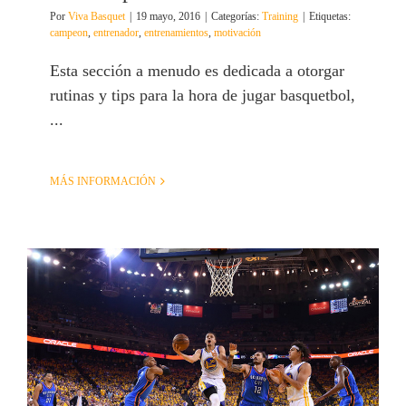
Por
Viva Basquet
|
19 mayo, 2016
|
Categorías:
Training
|
Etiquetas:
campeon
,
entrenador
,
entrenamientos
,
motivación
Esta sección a menudo es dedicada a otorgar
rutinas y tips para la hora de jugar basquetbol,
...
MÁS INFORMACIÓN