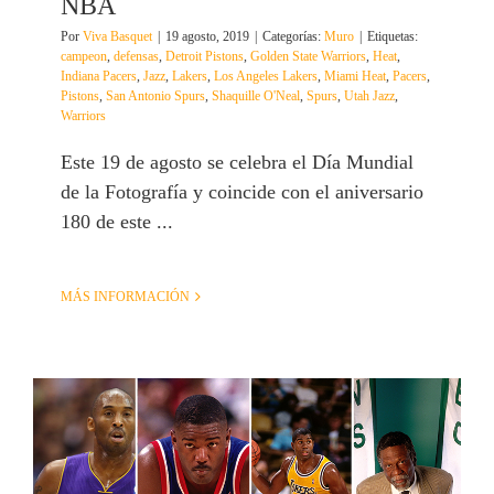
NBA
Por
Viva Basquet
|
19 agosto, 2019
|
Categorías:
Muro
|
Etiquetas:
campeon
,
defensas
,
Detroit Pistons
,
Golden State Warriors
,
Heat
,
Indiana Pacers
,
Jazz
,
Lakers
,
Los Angeles Lakers
,
Miami Heat
,
Pacers
,
Pistons
,
San Antonio Spurs
,
Shaquille O'Neal
,
Spurs
,
Utah Jazz
,
Warriors
Este 19 de agosto se celebra el Día Mundial
de la Fotografía y coincide con el aniversario
180 de este ...
MÁS INFORMACIÓN