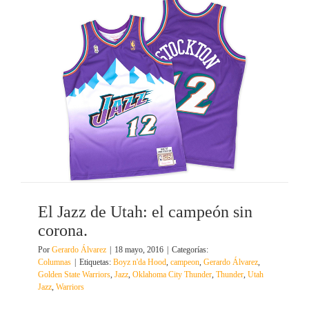
El Jazz de Utah: el campeón sin
corona.
Por
Gerardo Álvarez
|
18 mayo, 2016
|
Categorías:
Columnas
|
Etiquetas:
Boyz n'da Hood
,
campeon
,
Gerardo Álvarez
,
Golden State Warriors
,
Jazz
,
Oklahoma City Thunder
,
Thunder
,
Utah
Jazz
,
Warriors