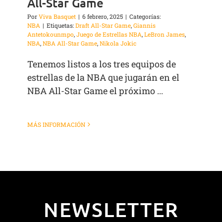
All-Star Game
Por
Viva Basquet
|
6 febrero, 2025
|
Categorías:
NBA
|
Etiquetas:
Draft All-Star Game
,
Giannis
Antetokounmpo
,
Juego de Estrellas NBA
,
LeBron James
,
NBA
,
NBA All-Star Game
,
Nikola Jokic
Tenemos listos a los tres equipos de
estrellas de la NBA que jugarán en el
NBA All-Star Game el próximo ...
MÁS INFORMACIÓN
NEWSLETTER