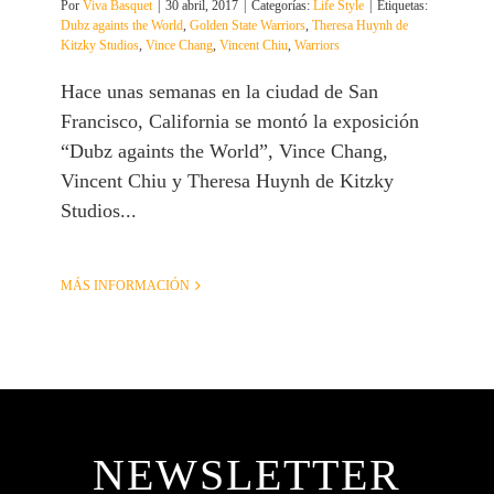
Por
Viva Basquet
|
30 abril, 2017
|
Categorías:
Life Style
|
Etiquetas:
Dubz againts the World
,
Golden State Warriors
,
Theresa Huynh de
Kitzky Studios
,
Vince Chang
,
Vincent Chiu
,
Warriors
Hace unas semanas en la ciudad de San
Francisco, California se montó la exposición
“Dubz againts the World”, Vince Chang,
Vincent Chiu y Theresa Huynh de Kitzky
Studios...
MÁS INFORMACIÓN
NEWSLETTER