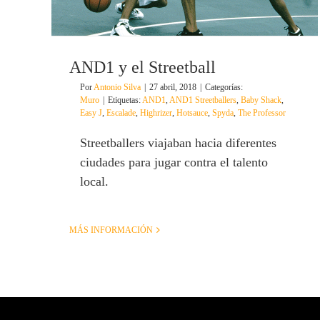
AND1 y el Streetball
Por
Antonio Silva
|
27 abril, 2018
|
Categorías:
Muro
|
Etiquetas:
AND1
,
AND1 Streetballers
,
Baby Shack
,
Easy J
,
Escalade
,
Highrizer
,
Hotsauce
,
Spyda
,
The Professor
Streetballers viajaban hacia diferentes
ciudades para jugar contra el talento
local.
MÁS INFORMACIÓN