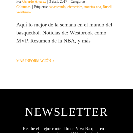
Por
Gerardo Álvarez
|
3 abril, 2017
|
Categorías:
Columnas
|
Etiquetas:
canasteando
,
efemerides
,
noticias nba
,
Rusell
Westbrook
Aquí lo mejor de la semana en el mundo del
basquetbol. Noticias de: Westbrook como
MVP, Resumen de la NBA, y más
MÁS INFORMACIÓN
NEWSLETTER
Recibe el mejor contenido de Viva Basquet en