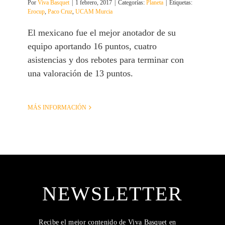
Por
Viva Basquet
|
1 febrero, 2017
|
Categorías:
Planeta
|
Etiquetas:
Erocup
,
Paco Cruz
,
UCAM Murcia
El mexicano fue el mejor anotador de su
equipo aportando 16 puntos, cuatro
asistencias y dos rebotes para terminar con
una valoración de 13 puntos.
MÁS INFORMACIÓN
NEWSLETTER
Recibe el mejor contenido de Viva Basquet en