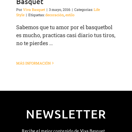
Basquet
Por
Viva Basquet
|
3 mayo, 2016
|
Categorías:
Life
Style
|
Etiquetas:
decoración
,
estilo
Sabemos que tu amor por el basquetbol
es mucho, practicas casi diario tus tiros,
no te pierdes ...
MÁS INFORMACIÓN
NEWSLETTER
Recibe el mejor contenido de Viva Basquet