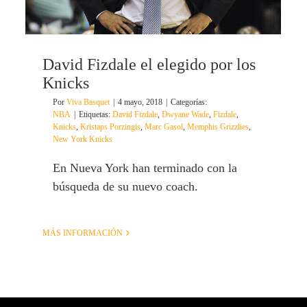
David Fizdale el elegido por los
Knicks
Por
Viva Basquet
|
4 mayo, 2018
|
Categorías:
NBA
|
Etiquetas:
David Fizdale
,
Dwyane Wade
,
Fizdale
,
Knicks
,
Kristaps Porzingis
,
Marc Gasol
,
Memphis Grizzlies
,
New York Knicks
En Nueva York han terminado con la
búsqueda de su nuevo coach.
MÁS INFORMACIÓN