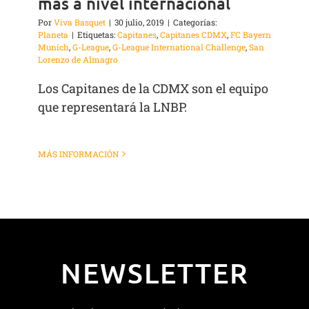
más a nivel internacional
Por
Viva Basquet
|
30 julio, 2019
|
Categorías:
Planeta
|
Etiquetas:
Capitanes
,
Capitanes CDMX
,
FC Bayern
Munich
,
G-League
,
G-League International Challenge
,
San
Lorenzo de Almagro
Los Capitanes de la CDMX son el equipo
que representará la LNBP.
MÁS INFORMACIÓN
NEWSLETTER