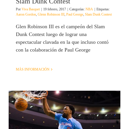
Slam Dunk Contest
Por
Viva Basquet
|
19 febrero, 2017
|
Categorías:
NBA
|
Etiquetas:
Aaron Gordon
,
Glenn Robinson III
,
Paul George
,
Slam Dunk Contest
Glen Robinson III es el campeón del Slam
Dunk Contest luego de lograr una
espectacular clavada en la que incluso contó
con la colaboración de Paul George
MÁS INFORMACIÓN