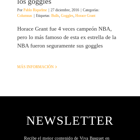
los goggles
Por
Pablo Riquelme
|
27 diciembre, 2016
|
Categorías:
Columnas
|
Etiquetas:
Bulls
,
Goggles
,
Horace Grant
Horace Grant fue 4 veces campeón NBA,
pero lo más famoso de esta ex estrella de la
NBA fueron seguramente sus goggles
MÁS INFORMACIÓN
NEWSLETTER
Recibe el mejor contenido de Viva Basquet en