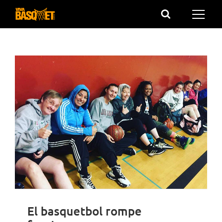
Saltar
al
contenido
El basquetbol rompe