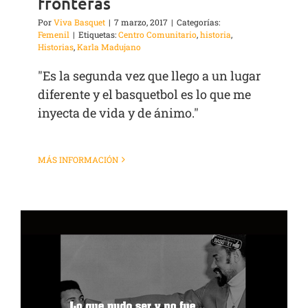
fronteras
Por
Viva Basquet
|
7 marzo, 2017
|
Categorías:
Femenil
|
Etiquetas:
Centro Comunitario
,
historia
,
Historias
,
Karla Madujano
"Es la segunda vez que llego a un lugar
diferente y el basquetbol es lo que me
inyecta de vida y de ánimo."
MÁS INFORMACIÓN