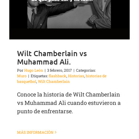
Wilt Chamberlain vs
Muhammad Ali.
Por
Hugo León
|
3 febrero, 2017
|
Categorías:
Muro
|
Etiquetas:
flashback
,
Historias
,
historias de
basquetbol
,
Wilt Chamberlain
Conoce la historia de Wilt Chamberlain
vs Muhammad Ali cuando estuvieron a
punto de enfrentarse.
MÁS INFORMACIÓN