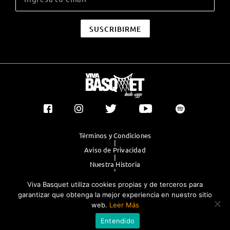
Términos y Condiciones
|
Aviso de Privacidad
|
Nuestra Historia
|
Contacto Directo
Viva Basquet utiliza cookies propias y de terceros para
|
Publicidad
garantizar que obtenga la mejor experiencia en nuestro sitio
web.
Leer Más
®TODOS LOS DERECHOS RESERVADOS 2023. GRUPO OLIMPIA
Entendido
EDITORES.