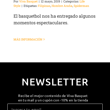
Por
Viva Basquet
|
12 mayo, 2019
|
Categorías:
Life
Style
|
Etiquetas:
Filipinas
,
Hombre Araña
,
Spiderman
El basquetbol nos ha entregado algunos
momentos espectaculares.
MÁS INFORMACIÓN
NEWSLETTER
Recibe el mejor contenido de Viva Basquet
en tu mail y un cupón con -10% en la tienda