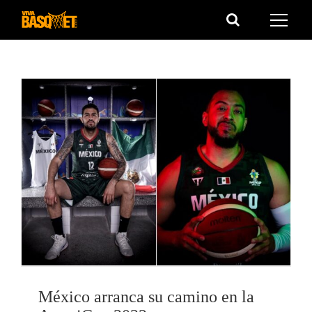
Saltar
al
contenido
México arranca su camino en la