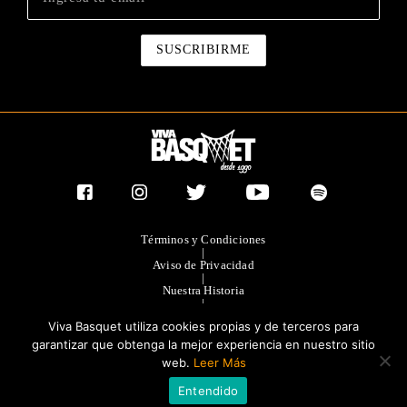
Términos y Condiciones
|
Aviso de Privacidad
|
Nuestra Historia
|
Contacto Directo
Viva Basquet utiliza cookies propias y de terceros para
|
Publicidad
garantizar que obtenga la mejor experiencia en nuestro sitio
web.
Leer Más
®TODOS LOS DERECHOS RESERVADOS 2023. GRUPO OLIMPIA
Entendido
EDITORES.