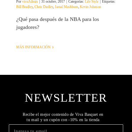
Por
vivaAdmin
|
31 octubre, 2017
|
Categorías:
Life Style
|
Etiquetas:
Bill Bradley
,
Chris Dudley
,
Jamal Mashburn
,
Kevin Johnson
¿Qué pasa después de la NBA para los
jugadores?
MÁS INFORMACIÓN
NEWSLETTER
Recibe el mejor contenido de Viva Basquet en
tu mail y un cupón con -10% en la tienda