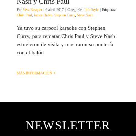
Nash y Chris Paul
Por
Viva Basquet
|
6 abril, 2017
|
Categorías:
Life Style
|
Etiquetas:
Chris Paul
,
James Orden
,
Stephen Curry
,
Steve Nash
Ya tuvo su carpool karaoke con Stephen
Curry, para rematar Chris Paul y Steve Nash
estuvieron de visita y mostraron su puntería
con el balón
MÁS INFORMACIÓN
NEWSLETTER