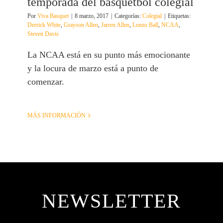
temporada del basquetbol colegial
Por
Viva Basquet
|
8 marzo, 2017
|
Categorías:
Colegial
|
Etiquetas:
Derrick White
,
Grayson Allen
,
Jarren Allen
,
Lonzo Ball
,
NCAA
,
Steven Davis
La NCAA está en su punto más emocionante
y la locura de marzo está a punto de
comenzar.
MÁS INFORMACIÓN
NEWSLETTER