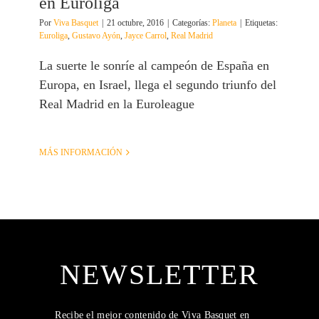
en Euroliga
Por
Viva Basquet
|
21 octubre, 2016
|
Categorías:
Planeta
|
Etiquetas:
Euroliga
,
Gustavo Ayón
,
Jayce Carrol
,
Real Madrid
La suerte le sonríe al campeón de España en
Europa, en Israel, llega el segundo triunfo del
Real Madrid en la Euroleague
MÁS INFORMACIÓN
NEWSLETTER
Recibe el mejor contenido de Viva Basquet en