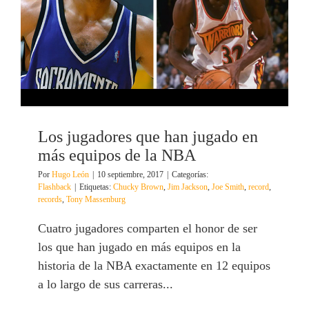
Los jugadores que han jugado en
más equipos de la NBA
Por
Hugo León
|
10 septiembre, 2017
|
Categorías:
Flashback
|
Etiquetas:
Chucky Brown
,
Jim Jackson
,
Joe Smith
,
record
,
records
,
Tony Massenburg
Cuatro jugadores comparten el honor de ser
los que han jugado en más equipos en la
historia de la NBA exactamente en 12 equipos
a lo largo de sus carreras...