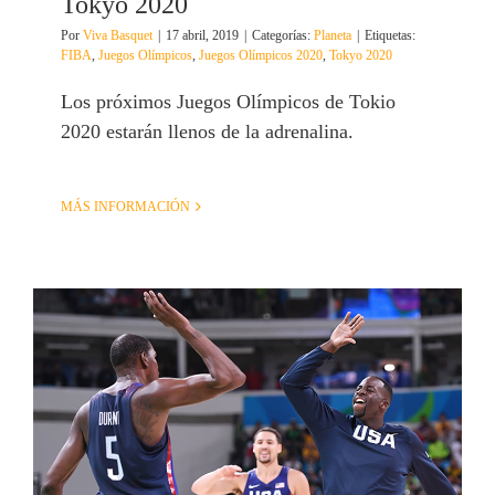
Tokyo 2020
Por
Viva Basquet
|
17 abril, 2019
|
Categorías:
Planeta
|
Etiquetas:
FIBA
,
Juegos Olímpicos
,
Juegos Olímpicos 2020
,
Tokyo 2020
Los próximos Juegos Olímpicos de Tokio
2020 estarán llenos de la adrenalina.
MÁS INFORMACIÓN