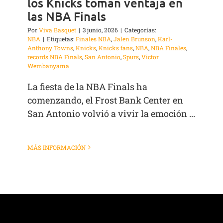
los Knicks toman ventaja en
las NBA Finals
Por
Viva Basquet
|
3 junio, 2026
|
Categorías:
NBA
|
Etiquetas:
Finales NBA
,
Jalen Brunson
,
Karl-
Anthony Towns
,
Knicks
,
Knicks fans
,
NBA
,
NBA Finales
,
records NBA Finals
,
San Antonio
,
Spurs
,
Victor
Wembanyama
La fiesta de la NBA Finals ha
comenzando, el Frost Bank Center en
San Antonio volvió a vivir la emoción ...
MÁS INFORMACIÓN