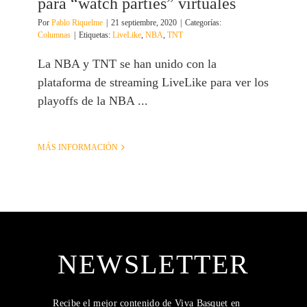
para “watch parties” virtuales
Por
Pablo Riquelme
|
21 septiembre, 2020
|
Categorías:
Columnas
|
Etiquetas:
LiveLike
,
NBA
,
TNT
La NBA y TNT se han unido con la
plataforma de streaming LiveLike para ver los
playoffs de la NBA ...
MÁS INFORMACIÓN
NEWSLETTER
Recibe el mejor contenido de Viva Basquet en