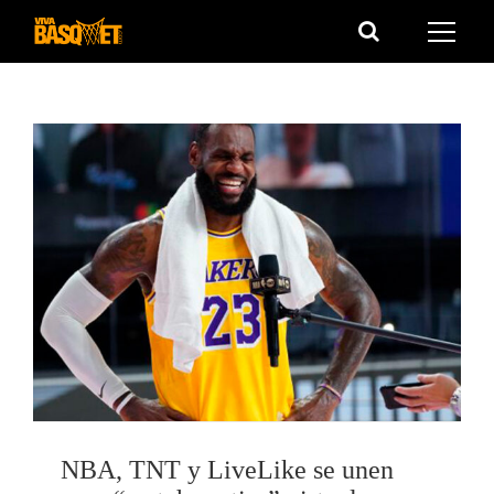
Saltar
al
contenido
NBA, TNT y LiveLike se unen