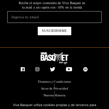
Recibe el mejor contenido de Viva Basquet en
tu mail y un cupón con -10% en la tienda
Términos y Condiciones
|
Aviso de Privacidad
|
Nuestra Historia
|
Contacto Directo
Viva Basquet utiliza cookies propias y de terceros para
|
Publicidad