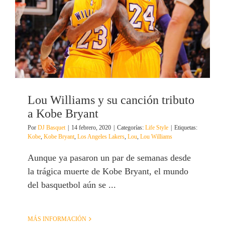
Lou Williams y su canción tributo
a Kobe Bryant
Por
DJ Basquet
|
14 febrero, 2020
|
Categorías:
Life Style
|
Etiquetas:
Kobe
,
Kobe Bryant
,
Los Angeles Lakers
,
Lou
,
Lou Williams
Aunque ya pasaron un par de semanas desde
la trágica muerte de Kobe Bryant, el mundo
del basquetbol aún se ...
MÁS INFORMACIÓN