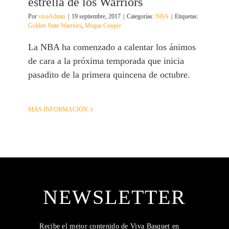
estrella de los Warriors
Por
vivaAdmin
|
19 septiembre, 2017
|
Categorías:
NBA
|
Etiquetas:
Golden State Warriors
,
Megan Cooper
La NBA ha comenzado a calentar los ánimos
de cara a la próxima temporada que inicia
pasadito de la primera quincena de octubre.
MÁS INFORMACIÓN
NEWSLETTER
Recibe el mejor contenido de Viva Basquet en