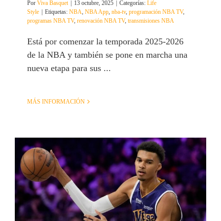
Por
Viva Basquet
|
13 octubre, 2025
|
Categorías:
Life
Style
|
Etiquetas:
NBA
,
NBA App
,
nba-tv
,
programación NBA TV
,
programas NBA TV
,
renovación NBA TV
,
transmisiones NBA
Está por comenzar la temporada 2025-2026
de la NBA y también se pone en marcha una
nueva etapa para sus ...
MÁS INFORMACIÓN