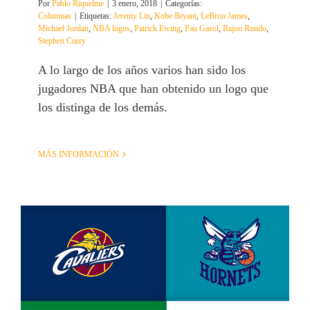
Por
Pablo Riquelme
|
3 enero, 2018
|
Categorías:
Columnas
|
Etiquetas:
Jeremy Lin
,
Kobe Bryant
,
LeBron James
,
Michael Jordan
,
NBA logos
,
Patrick Ewing
,
Pau Gasol
,
Rajon Rondo
,
Stephen Curry
A lo largo de los años varios han sido los
jugadores NBA que han obtenido un logo que
los distinga de los demás.
MÁS INFORMACIÓN