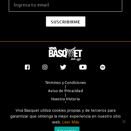
Términos y Condiciones
|
Aviso de Privacidad
|
Nuestra Historia
|
Contacto Directo
Viva Basquet utiliza cookies propias y de terceros para
|
Publicidad
garantizar que obtenga la mejor experiencia en nuestro sitio
web.
Leer Más
®TODOS LOS DERECHOS RESERVADOS 2023. GRUPO OLIMPIA
Entendido