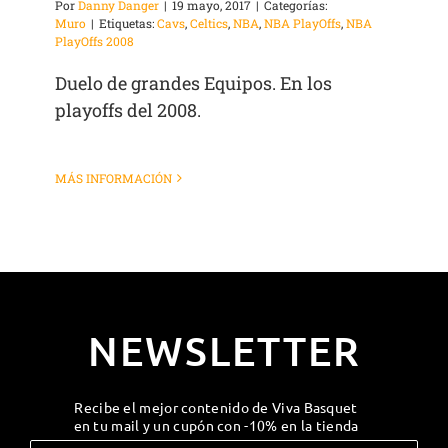
Por
Danny Danger
|
19 mayo, 2017
|
Categorías:
Muro
|
Etiquetas:
Cavs
,
Celtics
,
NBA
,
NBA PlayOffs
,
NBA
PlayOffs 2008
Duelo de grandes Equipos. En los
playoffs del 2008.
MÁS INFORMACIÓN
NEWSLETTER
Recibe el mejor contenido de Viva Basquet
en tu mail y un cupón con -10% en la tienda