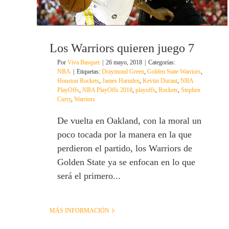
Los Warriors quieren juego 7
Por
Viva Basquet
|
26 mayo, 2018
|
Categorías:
NBA
|
Etiquetas:
Draymond Green
,
Golden State Warriors
,
Houston Rockets
,
James Harnden
,
Keviin Durant
,
NBA
PlayOffs
,
NBA PlayOffs 2018
,
playoffs
,
Rockets
,
Stephen
Curry
,
Warriors
De vuelta en Oakland, con la moral un
poco tocada por la manera en la que
perdieron el partido, los Warriors de
Golden State ya se enfocan en lo que
será el primero...
MÁS INFORMACIÓN