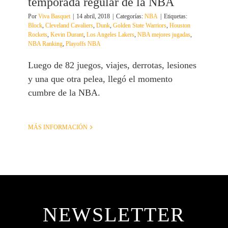
temporada regular de la NBA
Por
Viva Basquet
|
14 abril, 2018
|
Categorías:
NBA
|
Etiquetas:
Block
,
Cleveland Cavaliers
,
Dunk
,
Golden State Warriors
,
Houston
Rockets
,
Kevin Durant
,
Los Angeles Lakers
,
NBA mejores jugadas
,
NBA Ranking
,
Playoffs NBA
Luego de 82 juegos, viajes, derrotas, lesiones
y una que otra pelea, llegó el momento
cumbre de la NBA.
MÁS INFORMACIÓN
NEWSLETTER