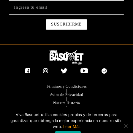
Términos y Condiciones
|
Aviso de Privacidad
|
Nuestra Historia
|
Contacto Directo
Viva Basquet utiliza cookies propias y de terceros para
|
Publicidad
garantizar que obtenga la mejor experiencia en nuestro sitio
web.
Leer Más
®TODOS LOS DERECHOS RESERVADOS 2023. GRUPO OLIMPIA