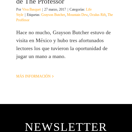
de The Professor
Por
Viva Basquet
|
27 marzo, 2017
|
Categorías:
Life
Style
|
Etiquetas:
Grayson Butcher
,
Mountain Dew
,
Oculus Rift
,
The
Proffesor
Hace no mucho, Grayson Butcher estuvo de
visita en México y hubo tres afortunados
lectores los que tuvieron la oportunidad de
jugar un mano a mano.
MÁS INFORMACIÓN
NEWSLETTER