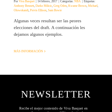
Por
Viva Basquet
|
14 febrero, 2017
|
Categorías:
NBA
|
Etiquetas:
Anthony Bennett
,
Darko Milicic
,
Greg Oden
,
Kwame Brown
,
Michael
,
Olowokandi
,
Pervis Ellison
,
Sam Bowie
Algunas veces resultan ser las peores
elecciones del draft. A continuación les
dejamos algunos ejemplos.
MÁS INFORMACIÓN
NEWSLETTER
Recibe el mejor contenido de Viva Basquet en