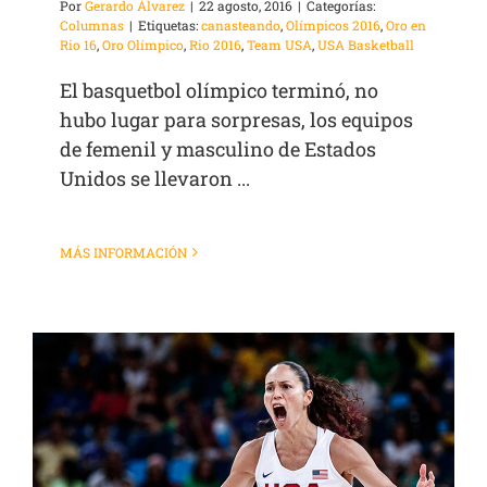
Por
Gerardo Álvarez
|
22 agosto, 2016
|
Categorías:
Columnas
|
Etiquetas:
canasteando
,
Olímpicos 2016
,
Oro en
Rio 16
,
Oro Olímpico
,
Rio 2016
,
Team USA
,
USA Basketball
El basquetbol olímpico terminó, no
hubo lugar para sorpresas, los equipos
de femenil y masculino de Estados
Unidos se llevaron ...
MÁS INFORMACIÓN