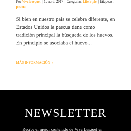
Por
Viva Basquet
|
15 abril, 2017
|
Categorías:
Life Style
|
Etiquetas:
pascua
Si bien en nuestro país se celebra diferente, en
Estados Unidos la pascua tiene como
tradición principal la búsqueda de los huevos.
En principio se asociaba el huevo...
MÁS INFORMACIÓN
NEWSLETTER
Recibe el mejor contenido de Viva Basquet en