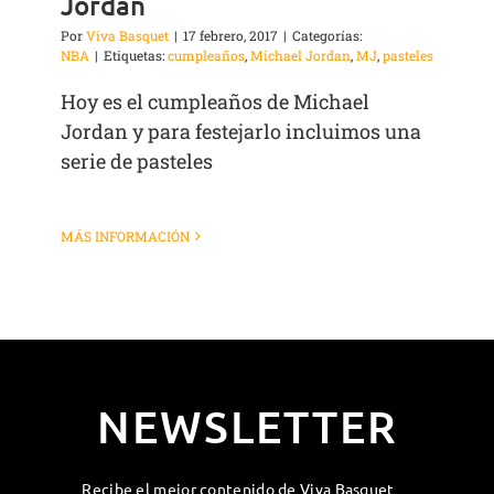
Jordan
Por
Viva Basquet
|
17 febrero, 2017
|
Categorías:
NBA
|
Etiquetas:
cumpleaños
,
Michael Jordan
,
MJ
,
pasteles
Hoy es el cumpleaños de Michael
Jordan y para festejarlo incluimos una
serie de pasteles
MÁS INFORMACIÓN
NEWSLETTER
Recibe el mejor contenido de Viva Basquet