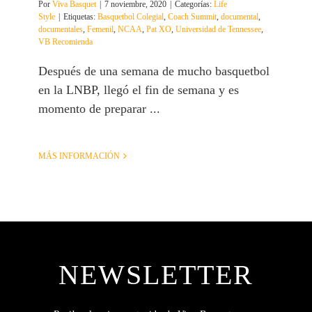
Por
Viva Basquet
|
7 noviembre, 2020
|
Categorías:
Life
Style
|
Etiquetas:
Basquetbol Colegial
,
Coach Summit
,
documental
,
documentales
,
Femenil
,
NCAA
,
Pat XO
,
Universidad de Tennessee
,
VB Recomienda
Después de una semana de mucho basquetbol
en la LNBP, llegó el fin de semana y es
momento de preparar ...
MÁS INFORMACIÓN
NEWSLETTER