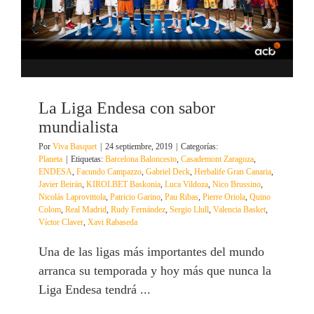
La Liga Endesa con sabor
mundialista
Por
Viva Basquet
|
24 septiembre, 2019
|
Categorías:
Planeta
|
Etiquetas:
Barcelona Baloncesto
,
Casademont Zaragoza
,
ENDESA
,
Facundo Campazzo
,
Gabriel Deck
,
Herbalife Gran Canaria
,
Javier Beirán
,
KIROLBET Baskonia
,
Luca Vildoza
,
Nico Brussino
,
Nicolás Laprovittola
,
Patricio Garino
,
Pau Ribas
,
Pierre Oriola
,
Quino
Colom
,
Real Madrid
,
Rudy Fernández
,
Sergio Llull
,
Valencia Basket
,
Víctor Claver
,
Xavi Rabaseda
Una de las ligas más importantes del mundo
arranca su temporada y hoy más que nunca la
Liga Endesa tendrá ...