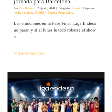
jornada para Barcelona
Por
Viva Basquet
|
23 junio, 2020
|
Categorías:
Planeta
|
Etiquetas:
ACB
,
Barcelona
,
ENDESA
,
España
,
Pierre Oriola
Las emociones en la Fase Final Liga Endesa
no paran y si el lunes le tocó robarse el show
a ...
MÁS INFORMACIÓN