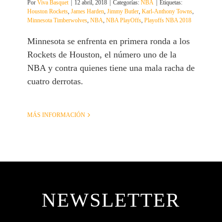
Por
Viva Basquet
|
12 abril, 2018
|
Categorías:
NBA
|
Etiquetas:
Houston Rockets
,
James Harden
,
Jimmy Butler
,
Karl-Anthony Towns
,
Minnesota Timberwolves
,
NBA
,
NBA PlayOffs
,
Playoffs NBA 2018
Minnesota se enfrenta en primera ronda a los
Rockets de Houston, el número uno de la
NBA y contra quienes tiene una mala racha de
cuatro derrotas.
MÁS INFORMACIÓN
NEWSLETTER